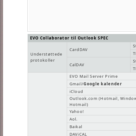
EVO Collaborator til Outlook SPEC
S
CardDAV
T
Understøttede
protokoller
S
CalDAV
T
EVO Mail Server Prime
Gmail/
Google kalender
iCloud
Outlook.com (Hotmail, Window
Hotmail)
Yahoo!
Aol.
Baikal
DAViCAL