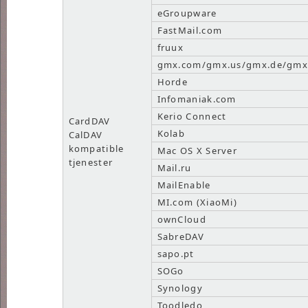
eGroupware
FastMail.com
fruux
gmx.com/gmx.us/gmx.de/gmx
Horde
Infomaniak.com
Kerio Connect
CardDAV
Kolab
CalDAV
kompatible
Mac OS X Server
tjenester
Mail.ru
MailEnable
MI.com (XiaoMi)
ownCloud
SabreDAV
sapo.pt
SOGo
Synology
Toodledo