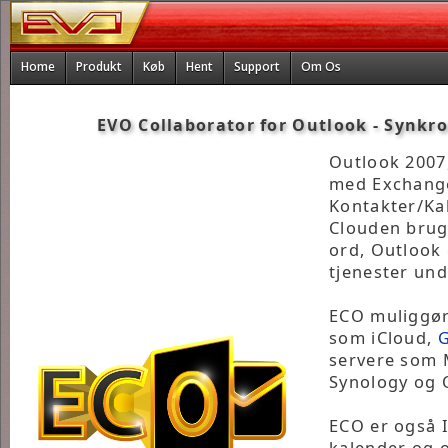
Home
Produkt
Køb
Hent
Support
Om Os
EVO Collaborator for Outlook - Synkr
Outlook 2007
med Exchange
Kontakter/Kal
Clouden brug
ord, Outlook 
tjenester un
ECO muliggør
som iCloud,
G
servere som M
Synology og 
ECO er også I
kalender og o