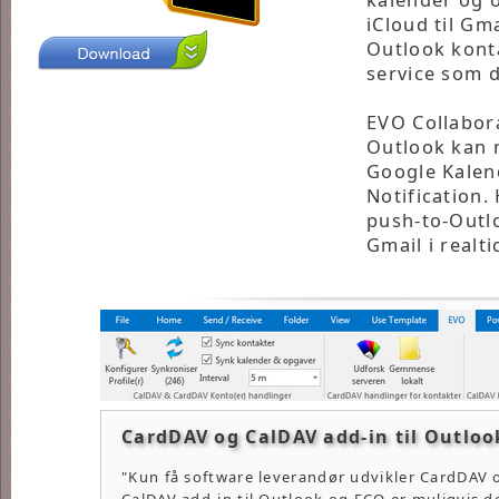
iCloud til Gm
Outlook konta
service som d
EVO Collabora
Outlook kan 
Google Kalen
Notification.
push-to-Outl
Gmail i realti
CardDAV og CalDAV add-in til Outloo
"Kun få software leverandør udvikler CardDAV 